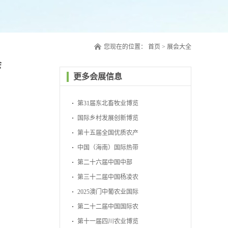
您现在的位置：
首页
>
展会大全
会
更多会展信息
第31届东北畜牧业博览
会
国际乡村发展创新博览
会
第十五届全国优质农产
品展销周
中国（海南）国际热带
农产品冬季交易会
第二十六届中国中部
（湖南）农业博览会
第三十二届中国杨凌农
业高新科技成果博览会
2025澳门中葡农业国际
博览会
第二十二届中国国际农
产品交易会
第十一届四川农业博览