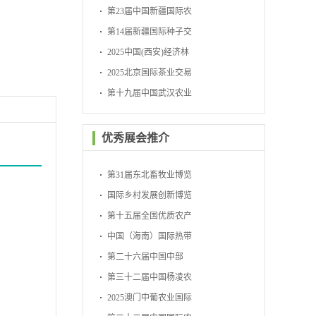
会
第23届中国新疆国际农
业博览会
第14届新疆国际种子交
易会
2025中国(西安)经济林
暨林下经济产业博览会
2025北京国际茶业交易
博览会
第十九届中国武汉农业
博览会
优秀展会推介
第31届东北畜牧业博览
会
国际乡村发展创新博览
会
第十五届全国优质农产
品展销周
中国（海南）国际热带
农产品冬季交易会
第二十六届中国中部
（湖南）农业博览会
第三十二届中国杨凌农
业高新科技成果博览会
2025澳门中葡农业国际