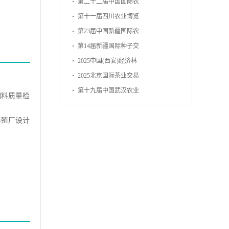
博览会
第二十二届中国国际农
产品交易会
第十一届四川农业博览
会
第23届中国新疆国际农
业博览会
第14届新疆国际种子交
易会
2025中国(西安)经济林
暨林下经济产业博览会
2025北京国际茶业交易
博览会
第十九届中国武汉农业
饲料质量检
博览会
养殖厂设计