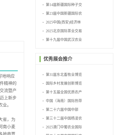
会
第14届新疆国际种子交
易会
第23届中国新疆国际农
业博览会
2025中国(西安)经济林
暨林下经济产业博览会
2025北京国际茶业交易
博览会
第十九届中国武汉农业
博览会
优秀展会推介
第31届东北畜牧业博览
好地响应
文件精神的
会
国际乡村发展创新博览
息交流暨产
会
第十五届全国优质农产
革迈上新步
品展销周
中国（海南）国际热带
农业。
农产品冬季交易会
第二十六届中国中部
（湖南）农业博览会
第三十二届中国杨凌农
大省，为
河南小麦
业高新科技成果博览会
2025澳门中葡农业国际
各地商贾