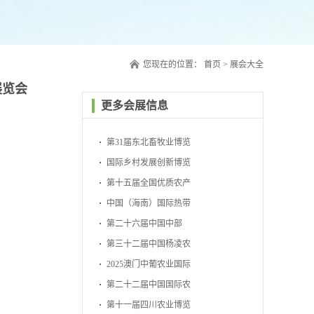
您现在的位置：
首页
>
展会大全
展览会
更多会展信息
第31届东北畜牧业博览
会
国际乡村发展创新博览
会
第十五届全国优质农产
品展销周
中国（海南）国际热带
农产品冬季交易会
第二十六届中国中部
（湖南）农业博览会
第三十二届中国杨凌农
业高新科技成果博览会
2025澳门中葡农业国际
博览会
第二十二届中国国际农
产品交易会
第十一届四川农业博览