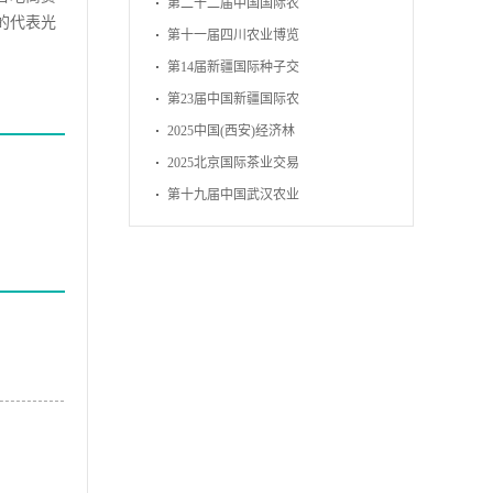
博览会
第二十二届中国国际农
的代表光
产品交易会
第十一届四川农业博览
会
第14届新疆国际种子交
易会
第23届中国新疆国际农
业博览会
2025中国(西安)经济林
暨林下经济产业博览会
2025北京国际茶业交易
博览会
第十九届中国武汉农业
博览会