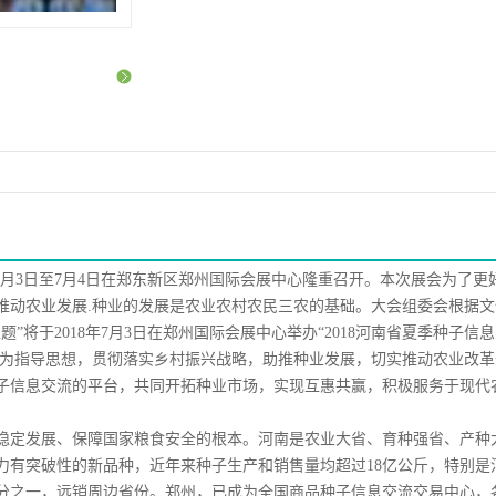
8年7月3日至7月4日在郑东新区郑州国际会展中心隆重召开。本次展会为了更
实推动农业发展.种业的发展是农业农村农民三农的基础。大会组委会根据
将于2018年7月3日在郑州国际会展中心举办“2018河南省夏季种子信
”为指导思想，贯彻落实乡村振兴战略，助推种业发展，切实推动农业改
子信息交流的平台，共同开拓种业市场，实现互惠共赢，积极服务于现代
稳定发展、保障国家粮食安全的根本。河南是农业大省、育种强省、产种
力有突破性的新品种，近年来种子生产和销售量均超过18亿公斤，特别是
分之一，远销周边省份。郑州，已成为全国商品种子信息交流交易中心，