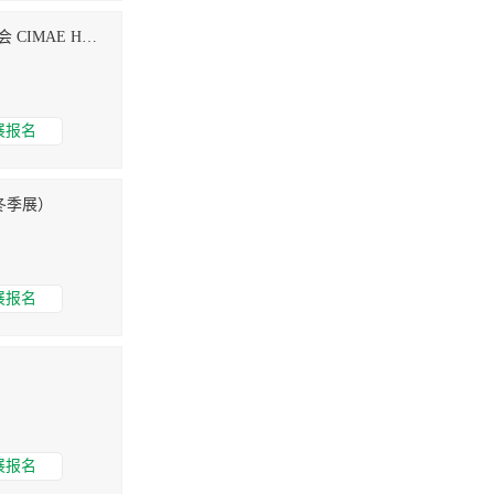
海南国际种业展览会-海南种博会 CIMAE HAINAN
展报名
冬季展）
展报名
展报名