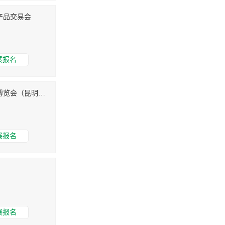
产品交易会
展报名
2018第14届中国昆明国际农业博览会（昆明农博会）
展报名
展报名