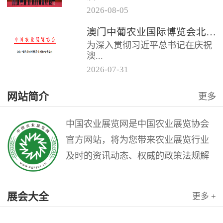
2026
-
08
-
05
门中葡商贸促进协会共同主办的
澳门中葡农业国际博览会北京推介会邀请函
“第二届澳门中葡农业国际博览会
为深入贯彻习近平总书记在庆祝
北京推介会”在全国农业展览馆
澳...
召...
2026
-
07
-
31
门回归祖国25周年大会上的重要
网站简介
更多
讲话精神，充分发挥澳门作为中
国与葡语国家商贸合作服务平台
的优...
中国农业展览网是中国农业展览协会
官方网站，将为您带来农业展览行业
及时的资讯动态、权威的政策法规解
读和理论指导，是广大农业展览从业
人员的业务交流平台。中国农业展览
展会大全
更多 +
网是中国农业展览协会与北京农展国
际传媒公司联袂打造的农业会展行业