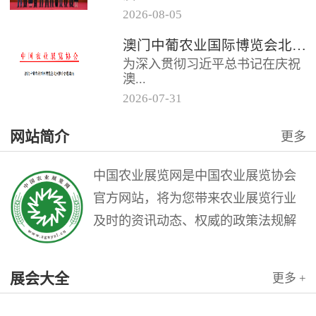
2026
-
08
-
05
门中葡商贸促进协会共同主办的
澳门中葡农业国际博览会北京推介会邀请函
“第二届澳门中葡农业国际博览会
为深入贯彻习近平总书记在庆祝
北京推介会”在全国农业展览馆
澳...
召...
2026
-
07
-
31
门回归祖国25周年大会上的重要
网站简介
更多
讲话精神，充分发挥澳门作为中
国与葡语国家商贸合作服务平台
的优...
中国农业展览网是中国农业展览协会
官方网站，将为您带来农业展览行业
及时的资讯动态、权威的政策法规解
读和理论指导，是广大农业展览从业
人员的业务交流平台。中国农业展览
展会大全
更多 +
网是中国农业展览协会与北京农展国
际传媒公司联袂打造的农业会展行业