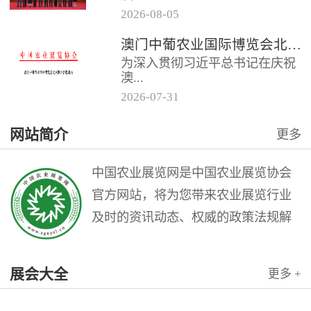
2026
-
08
-
05
门中葡商贸促进协会共同主办的
澳门中葡农业国际博览会北京推介会邀请函
“第二届澳门中葡农业国际博览会
为深入贯彻习近平总书记在庆祝
北京推介会”在全国农业展览馆
澳...
召...
2026
-
07
-
31
门回归祖国25周年大会上的重要
网站简介
更多
讲话精神，充分发挥澳门作为中
国与葡语国家商贸合作服务平台
的优...
中国农业展览网是中国农业展览协会
官方网站，将为您带来农业展览行业
及时的资讯动态、权威的政策法规解
读和理论指导，是广大农业展览从业
人员的业务交流平台。中国农业展览
展会大全
更多 +
网是中国农业展览协会与北京农展国
际传媒公司联袂打造的农业会展行业