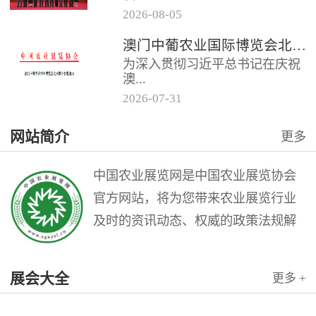
2026
-
08
-
05
门中葡商贸促进协会共同主办的
澳门中葡农业国际博览会北京推介会邀请函
“第二届澳门中葡农业国际博览会
为深入贯彻习近平总书记在庆祝
北京推介会”在全国农业展览馆
澳...
召...
2026
-
07
-
31
门回归祖国25周年大会上的重要
网站简介
更多
讲话精神，充分发挥澳门作为中
国与葡语国家商贸合作服务平台
的优...
中国农业展览网是中国农业展览协会
官方网站，将为您带来农业展览行业
及时的资讯动态、权威的政策法规解
读和理论指导，是广大农业展览从业
人员的业务交流平台。中国农业展览
展会大全
更多 +
网是中国农业展览协会与北京农展国
际传媒公司联袂打造的农业会展行业