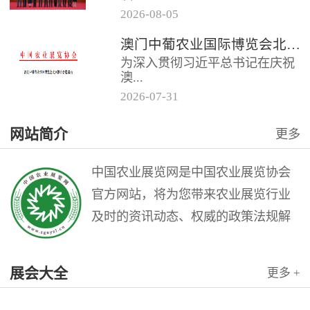
2026
-
08
-
05
门中葡商贸促进协会共同主办的
澳门中葡农业国际博览会北京推介会邀请函
“第二届澳门中葡农业国际博览会
为深入贯彻习近平总书记在庆祝
北京推介会”在全国农业展览馆
澳...
召...
2026
-
07
-
31
门回归祖国25周年大会上的重要
网站简介
更多
讲话精神，充分发挥澳门作为中
国与葡语国家商贸合作服务平台
的优...
中国农业展览网是中国农业展览协会
官方网站，将为您带来农业展览行业
及时的资讯动态、权威的政策法规解
读和理论指导，是广大农业展览从业
人员的业务交流平台。中国农业展览
展会大全
更多 +
网是中国农业展览协会与北京农展国
际传媒公司联袂打造的农业会展行业