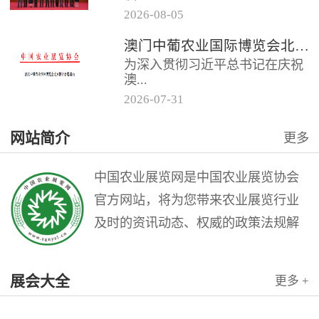
2026
-
08
-
05
门中葡商贸促进协会共同主办的
澳门中葡农业国际博览会北京推介会邀请函
“第二届澳门中葡农业国际博览会
为深入贯彻习近平总书记在庆祝
北京推介会”在全国农业展览馆
澳...
召...
2026
-
07
-
31
门回归祖国25周年大会上的重要
网站简介
更多
讲话精神，充分发挥澳门作为中
国与葡语国家商贸合作服务平台
的优...
中国农业展览网是中国农业展览协会
官方网站，将为您带来农业展览行业
及时的资讯动态、权威的政策法规解
读和理论指导，是广大农业展览从业
人员的业务交流平台。中国农业展览
展会大全
更多 +
网是中国农业展览协会与北京农展国
际传媒公司联袂打造的农业会展行业