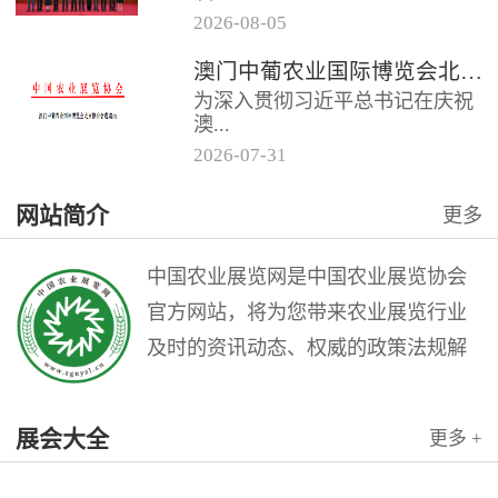
2026
-
08
-
05
门中葡商贸促进协会共同主办的
澳门中葡农业国际博览会北京推介会邀请函
“第二届澳门中葡农业国际博览会
为深入贯彻习近平总书记在庆祝
北京推介会”在全国农业展览馆
澳...
召...
2026
-
07
-
31
门回归祖国25周年大会上的重要
网站简介
更多
讲话精神，充分发挥澳门作为中
国与葡语国家商贸合作服务平台
的优...
中国农业展览网是中国农业展览协会
官方网站，将为您带来农业展览行业
及时的资讯动态、权威的政策法规解
读和理论指导，是广大农业展览从业
人员的业务交流平台。中国农业展览
展会大全
更多 +
网是中国农业展览协会与北京农展国
际传媒公司联袂打造的农业会展行业