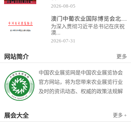
2026
-
08
-
05
门中葡商贸促进协会共同主办的
澳门中葡农业国际博览会北京推介会邀请函
“第二届澳门中葡农业国际博览会
为深入贯彻习近平总书记在庆祝
北京推介会”在全国农业展览馆
澳...
召...
2026
-
07
-
31
门回归祖国25周年大会上的重要
网站简介
更多
讲话精神，充分发挥澳门作为中
国与葡语国家商贸合作服务平台
的优...
中国农业展览网是中国农业展览协会
官方网站，将为您带来农业展览行业
及时的资讯动态、权威的政策法规解
读和理论指导，是广大农业展览从业
人员的业务交流平台。中国农业展览
展会大全
更多 +
网是中国农业展览协会与北京农展国
际传媒公司联袂打造的农业会展行业